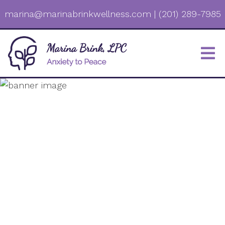
marina@marinabrinkwellness.com
|
(201) 289-7985